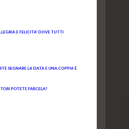
GRIA E FELICITA' DOVE TUTTI
STE SEGNARE LA DATA E UNA COPPIA È
ITORI POTETE FARCELA?