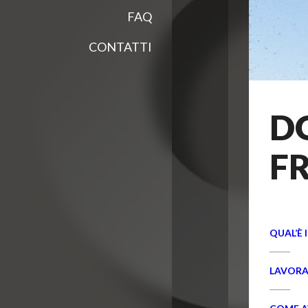
FAQ
CONTATTI
D
F
QUAL’È 
LAVORA