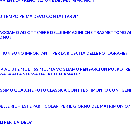
VVIENE LA PRENOTAZIONE DEL MATRIMONIO ?
 TEMPO PRIMA DEVO CONTATTARVI?
ACCIAMO AD OTTENERE DELLE IMMAGINI CHE TRASMETTONO ALLE
DONO?
ATION SONO IMPORTANTI PER LA RIUSCITA DELLE FOTOGRAFIE?
E PIACIUTE MOLTISSIMO, MA VOGLIAMO PENSARCI UN PO’, POTRE
SSATA ALLA STESSA DATA CI CHIAMATE?
ESSIMO QUALCHE FOTO CLASSICA CON I TESTIMONI O CON I GEN
ELLE RICHIESTE PARTICOLARI PER IL GIORNO DEL MATRIMONIO?
I PER IL VIDEO?