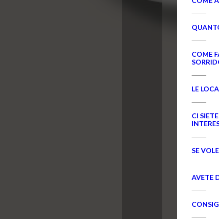
COME A
QUANTO
COME F
SORRI
LE LOC
CI SIET
INTERE
SE VOL
AVETE D
CONSIGL